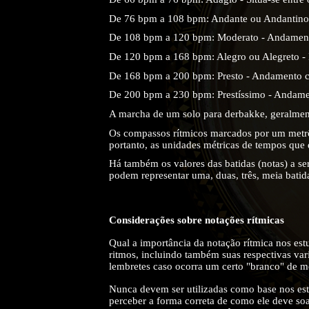
De 76 bpm a 108 bpm: Andante ou Andantino
De 108 bpm a 120 bpm: Moderato - Andamento
De 120 bpm a 168 bpm: Alegro ou Alegreto 
De 168 bpm a 200 bpm: Presto - Andamento co
De 200 bpm a 230 bpm: Prestíssimo - Andamen
A marcha de um solo para derbakke, geralmen
Os compassos rítmicos marcados por um metrôno
portanto, as unidades métricas de tempos que
Há também os valores das batidas (notas) a se
podem representar uma, duas, três, meia batida
Considerações sobre notações rítmicas
Qual a importância da notação rítmica nos es
ritmos, incluindo também suas respectivas var
lembretes caso ocorra um certo "branco" de m
Nunca devem ser utilizadas como base nos estu
perceber a forma correta de como ele deve soar