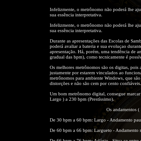
Infelizmente, o metrônomo não poderá lhe ajud
sua essência interpretativa.
Infelizmente, o metrônomo não poderá lhe ajud
sua essência interpretativa.
Durante as apresentações das Escolas de Samb
poderá avaliar a bateria e sua evoluçao durant
apresentação. Há, porém, uma tendência de an
gradual das bpm), como tecnicamente é possí
Os melhores metrônomos são os digitas, pois
justamente por estarem vinculados ao funcion
metrônomos para ambiente Windows, que são p
distorções e não são cem por cento confiáveis
Um bom metrônomo digital, consegue marcar c
Largo ) a 230 bpm (Prestíssimo).
Os andamentos ( 
De 30 bpm a 60 bpm: Largo - Andamento pau
De 60 bpm a 66 bpm: Largueto - Andamento 
De 66 bpm a 76 bpm: Adágio - Situa-se entre 