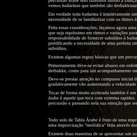
percussão árabe sem fazermos alusão à Dança 
vemos bailarinas que também são derbakkistas
Em verdade toda bailarina é intuitivamente um
necessidade de se familiarizar com os ritmos á
Feita essas considerações, façamos agora um
que seja riquíssimo em ritmos e variações par
responsabilidade de fornecer subsídios à baila
pontificando a necessidade de uma perfeita si
subsídios.
Existem algumas regras básicas que um percus
Primeiramente deve-se evitar abusos em enfei
derbakke, como para um acompanhamento mu
Deve-se prestar atenção no compasso inicial 
gradativamente vão aumentando a velocidade i
Tocar de forma muito acelerada também é um 
árabe é aquele que toca com extrema rapidez. 
percussão e passando nela sua emoção que será 
Todo solo de Tabla Árabe é fruto de uma impr
uma improvisação "melódica" feita através das
Existem duas maneiras de se apresentar um sol